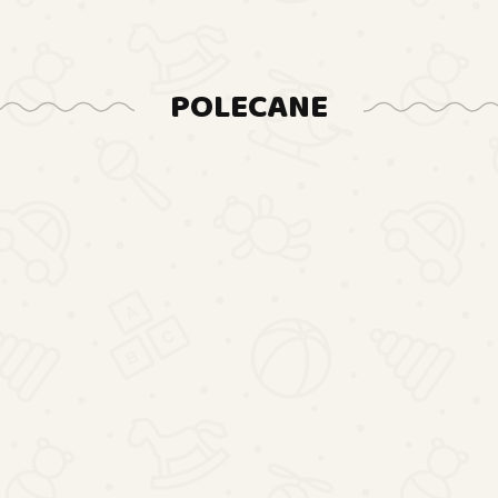
POLECANE
Duża
Auto 
Kuchnia
Duży
Akumula
Drewniana
Interaktywny
Duża Kostka
330.84
Merce
2153.
dla Dzieci
Bębenek
Edukacyjna
GLC 6
115.05
Retro
Edukacyjny
Wielofunkcyjna
Lakier 
120.21
BOHO
Dla Malucha
Pianinko
100cm
Kolorowy
Sorter
LED
Bębenek