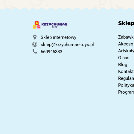
FLORO +
Mebelki
Prezent dla
Dziewczynki
Skle
Zabawk
Sklep internetowy
Akcesor
sklep@krzychuman-toys.pl
Artykuł
660945383
O nas
Blog
Kontakt
Regulam
Polityk
Program