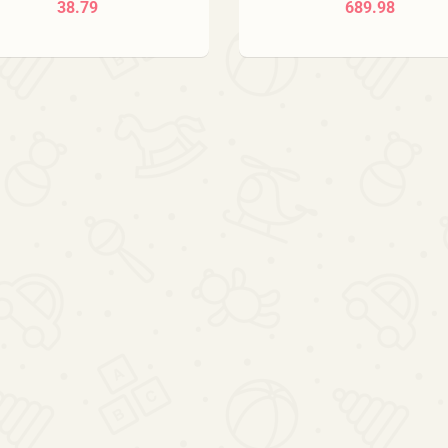
38.79
689.98
szara