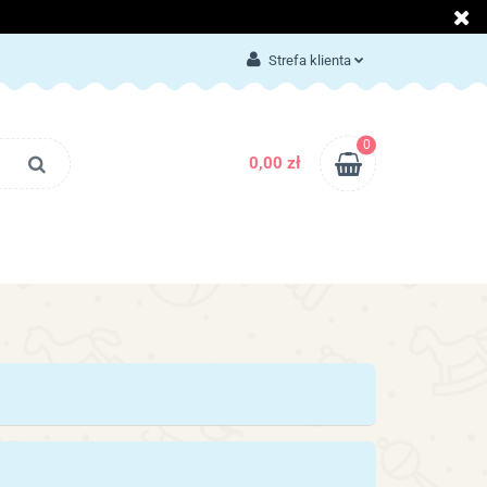
LOG
KONTAKT
Strefa klienta
Zaloguj się
Załóż konto
0
0,00 zł
Dodaj zgłoszenie
Zgody cookies
BLOG
KONTAKT