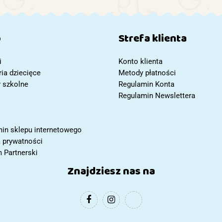
Dźwięk +
Akcesoria
Prezent
p
Strefa klienta
i
Konto klienta
ia dziecięce
Metody płatności
y szkolne
Regulamin Konta
Regulamin Newslettera
in sklepu internetowego
a prywatności
 Partnerski
Znajdziesz nas na