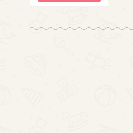
Pchacz dla
Transporter
Duży
dziecka
samolot + 6
Domek dla
chodzik
aut policja
Lalek
150.81
99.03
298.65
drewniany
bok/przód
Drewniany
kostka
XXL Boho
edukacyjna
LED 78cm
6w1
LULILO