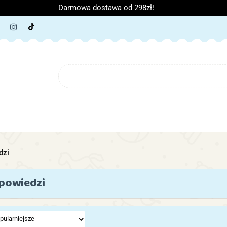
Darmowa dostawa od 298zł!
ORIA DZIECIĘCE
ARTYKUŁY SZKOLNE
O NAS
B
IĘCE
ARTYKUŁY SZKOLNE
O NAS
dzi
powiedzi