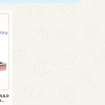
ULILO
k
m