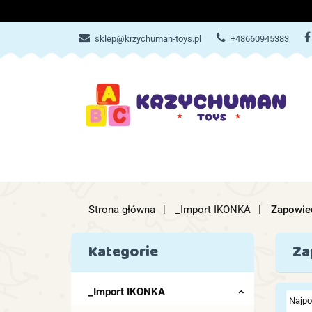
ZABAWKI
AKCES
sklep@krzychuman-toys.pl
+48660945383
ZABAWKI
AKCESORIA DZIEC
Strona główna
_Import IKONKA
Zapowie
Kategorie
Za
_Import IKONKA