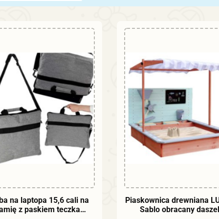
Produkt niedostępny
DO KOSZYKA
ba na laptopa 15,6 cali na
Piaskownica drewniana L
amię z paskiem teczka
Sablo obracany dasze
znesowa damska męska
zamykana 360° 120c