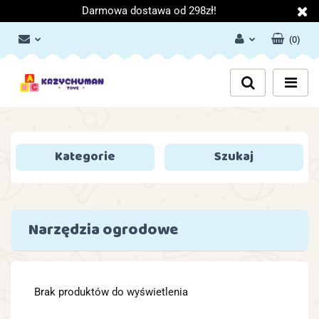
Darmowa dostawa od 298zł!
(
0
)
Zaloguj się
Załóż konto
Dodaj zgłoszenie
Zgody cookies
Kategorie
Szukaj
Narzędzia ogrodowe
Brak produktów do wyświetlenia