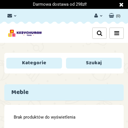
Darmowa dostawa od 298zł!
(
0
)
Zaloguj się
Załóż konto
Dodaj zgłoszenie
Zgody cookies
Kategorie
Szukaj
Meble
Brak produktów do wyświetlenia