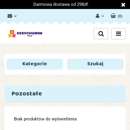
Darmowa dostawa od 298zł!
(
0
)
Zaloguj się
Załóż konto
Dodaj zgłoszenie
Zgody cookies
Kategorie
Szukaj
Pozostałe
Brak produktów do wyświetlenia