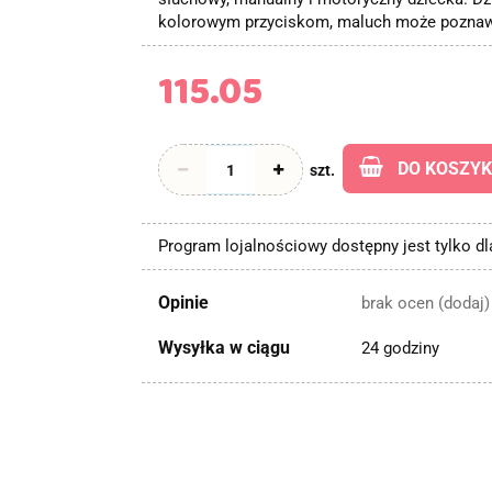
kolorowym przyciskom, maluch może poznaw
115.05
DO KOSZY
szt.
Program lojalnościowy dostępny jest tylko d
Opinie
brak ocen
(dodaj)
Wysyłka w ciągu
24 godziny