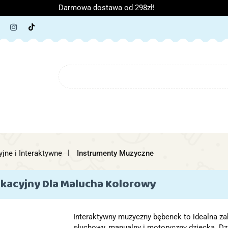
Darmowa dostawa od 298zł!
ORIA DZIECIĘCE
ARTYKUŁY SZKOLNE
O NAS
B
IĘCE
ARTYKUŁY SZKOLNE
O NAS
jne i Interaktywne
Instrumenty Muzyczne
kacyjny Dla Malucha Kolorowy
Interaktywny muzyczny bębenek to idealna za
słuchowy, manualny i motoryczny dziecka. D