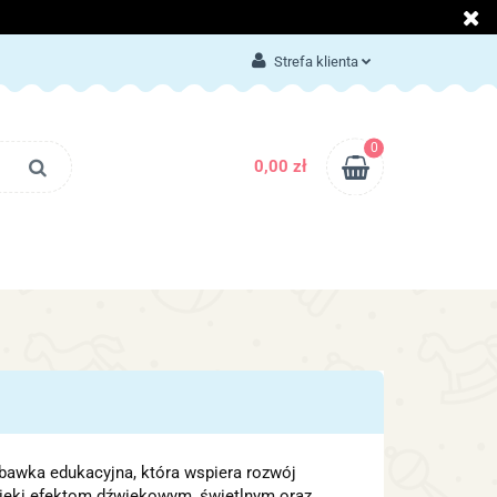
LOG
KONTAKT
Strefa klienta
Zaloguj się
Załóż konto
0
0,00 zł
Dodaj zgłoszenie
Zgody cookies
BLOG
KONTAKT
bawka edukacyjna, która wspiera rozwój
zięki efektom dźwiękowym, świetlnym oraz