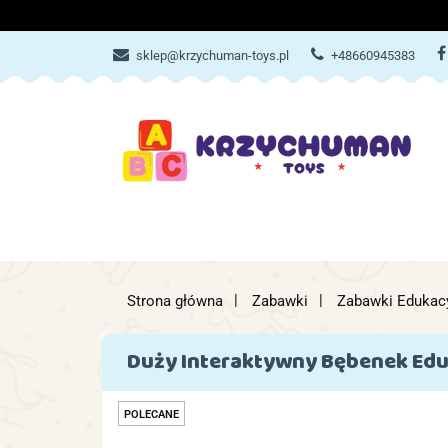
ZABAWKI
AKCES
sklep@krzychuman-toys.pl
+48660945383
ZABAWKI
AKCESORIA DZIEC
Strona główna
Zabawki
Zabawki Edukacy
Duży Interaktywny Bębenek Edu
POLECANE