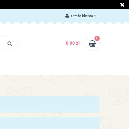
LOG
KONTAKT
Strefa klienta
Zaloguj się
Załóż konto
0
0,00 zł
Dodaj zgłoszenie
Zgody cookies
BLOG
KONTAKT