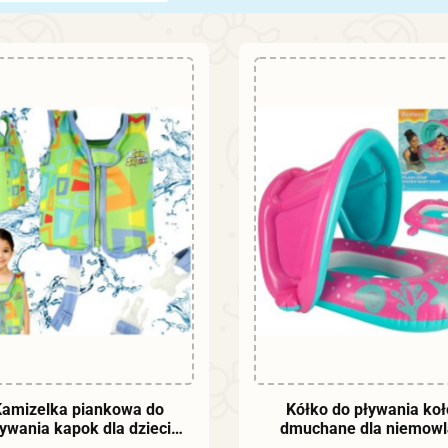
Produkt niedostępny
Produkt niedostępny
amizelka piankowa do
Kółko do pływania koł
ywania kapok dla dzieci
dmuchane dla niemowl
ESTWAY 32176 11-19 kg
pontonik z daszkiem BE