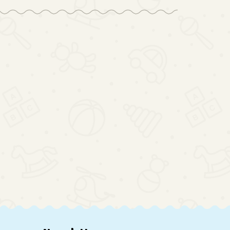
Kuchnia
na
dla dzieci
Interaktywny
tor
Drewniany
drewniana
Stolik
253.74
des
Stolik
MDF
18
Edukacyjny
3S
139.84
Edukacyjny
MODERN
Sorter
196.80
MP4
2w1 Tablica
CLASSIC
Zjeżdżalnia
Manipulacyjna
akcesoria
Piłeczek
Montessori
82cm
Niebieski
LULILO LUDO
szara
Prezent na
Roczek