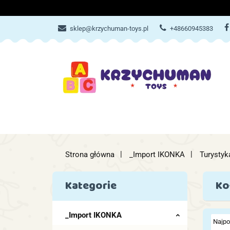
ZABAWKI
AKCES
sklep@krzychuman-toys.pl
+48660945383
ZABAWKI
AKCESORIA DZIEC
Strona główna
_Import IKONKA
Turystyk
Kategorie
Ko
_Import IKONKA