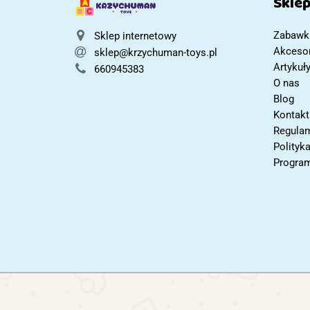
Skle
Zabawk
Sklep internetowy
Akcesor
sklep@krzychuman-toys.pl
Artykuł
660945383
O nas
Blog
Kontakt
Regulam
Polityk
Program