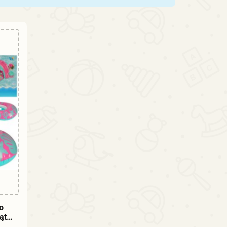
o
ąt
STWAY