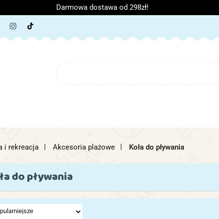
Darmowa dostawa od 298zł!
ORIA DZIECIĘCE
ARTYKUŁY SZKOLNE
O NAS
B
IĘCE
ARTYKUŁY SZKOLNE
O NAS
a i rekreacja
Akcesoria plażowe
Koła do pływania
ła do pływania