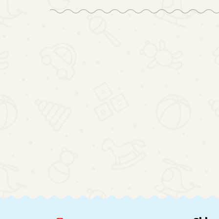
Pchacz dla
Transporter
Duży
dziecka
samolot + 6
Domek dla
chodzik
aut policja
Lalek
150.81
99.03
298.65
drewniany
bok/przód
Drewniany
kostka
XXL Boho
edukacyjna
LED 78cm
6w1
LULILO
FLORO +
Mebelki
Prezent dla
Dziewczynki