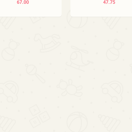
67.00
47.75
zielona
34091 różowe