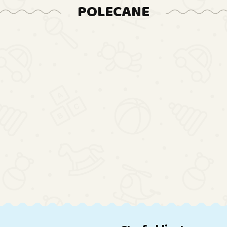
POLECANE
Duża
Auto 
Kuchnia
Duży
Akumula
Drewniana
Interaktywny
Duża Kostka
330.84
Merce
2153.
dla Dzieci
Bębenek
Edukacyjna
GLC 6
115.05
Retro
Edukacyjny
Wielofunkcyjna
Lakier 
120.21
BOHO
Dla Malucha
Pianinko
100cm
Kolorowy
Sorter
LED
Bębenek
Dźwięk +
Akcesoria
Prezent