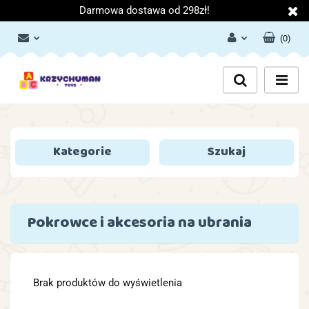
Darmowa dostawa od 298zł!
(
0
)
Zaloguj się
Załóż konto
Dodaj zgłoszenie
Zgody cookies
Kategorie
Szukaj
Pokrowce i akcesoria na ubrania
Brak produktów do wyświetlenia