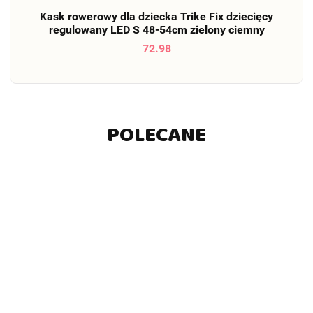
Kask rowerowy dla dziecka Trike Fix dziecięcy
regulowany LED S 48-54cm zielony ciemny
72.98
POLECANE
Pchacz dla
Transporter
Duży
dziecka
samolot + 6
Domek dla
Duża Ko
chodzik
aut policja