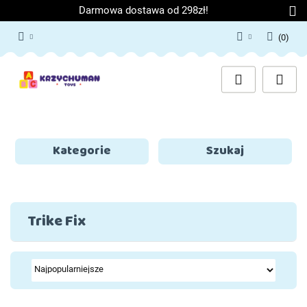
Darmowa dostawa od 298zł!
(
0
)
Zaloguj się
Załóż konto
Dodaj zgłoszenie
Zgody cookies
Kategorie
Szukaj
Trike Fix