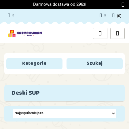
Darmowa dostawa od 298zł!
(
0
)
Zaloguj się
Załóż konto
Dodaj zgłoszenie
Zgody cookies
Kategorie
Szukaj
Deski SUP