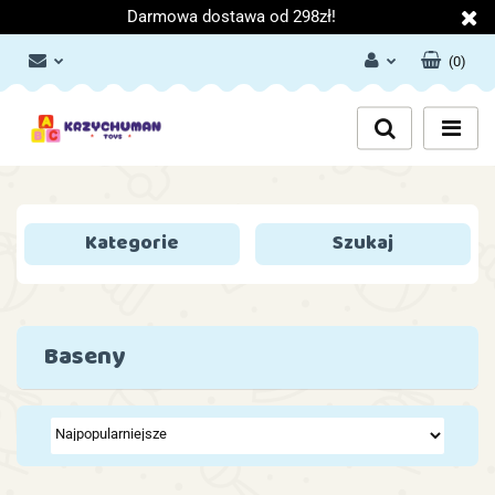
Darmowa dostawa od 298zł!
(
0
)
Zaloguj się
Załóż konto
Dodaj zgłoszenie
Zgody cookies
Kategorie
Szukaj
Baseny