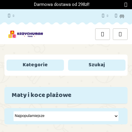
Darmowa dostawa od 298zł!
(
0
)
Zaloguj się
Załóż konto
Dodaj zgłoszenie
Zgody cookies
Kategorie
Szukaj
Maty i koce plażowe