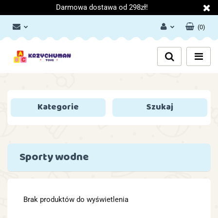
Darmowa dostawa od 298zł!
(
0
)
Zaloguj się
Załóż konto
Dodaj zgłoszenie
Zgody cookies
Kategorie
Szukaj
Sporty wodne
Brak produktów do wyświetlenia