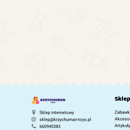
Pchacz dla
Transporter
Duży
dziecka
samolot + 6
Domek dla
chodzik
aut policja
Lalek
150.81
99.03
298.65
drewniany
bok/przód
Drewniany
kostka
XXL Boho
edukacyjna
LED 78cm
6w1
LULILO
FLORO +
Mebelki
Prezent dla
Dziewczynki
Skle
Zabawk
Sklep internetowy
Akcesor
sklep@krzychuman-toys.pl
Artykuł
660945383