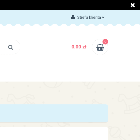
LOG
KONTAKT
Strefa klienta
Zaloguj się
Załóż konto
0
0,00 zł
Dodaj zgłoszenie
Zgody cookies
BLOG
KONTAKT