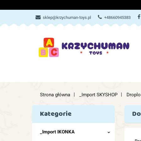
ZABAWKI
AKCES
sklep@krzychuman-toys.pl
+48660945383
ZABAWKI
AKCESORIA DZIEC
Strona główna
_Import SKYSHOP
Droplo
Kategorie
Do
_Import IKONKA