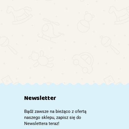
Kuchnia
na
dla dzieci
Interaktywny
tor
Drewniany
drewniana
Stolik
253.74
des
Stolik
MDF
18
Edukacyjny
3S
139.84
Edukacyjny
MODERN
Sorter
196.80
MP4
2w1 Tablica
CLASSIC
Zjeżdżalnia
Manipulacyjna
akcesoria
Piłeczek
Montessori
82cm
Niebieski
LULILO LUDO
szara
Prezent na
Roczek
Newsletter
Bądź zawsze na bieżąco z ofertą
naszego sklepu, zapisz się do
Newslettera teraz!