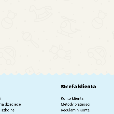
Duża
Auto 
Kuchnia
Duży
Akumula
Drewniana
Interaktywny
Duża Kostka
330.84
Merce
2153.
dla Dzieci
Bębenek
Edukacyjna
GLC 6
115.05
Retro
Edukacyjny
Wielofunkcyjna
Lakier 
120.21
BOHO
Dla Malucha
Pianinko
100cm
Kolorowy
Sorter
LED
Bębenek
Dźwięk +
Akcesoria
Prezent
p
Strefa klienta
i
Konto klienta
ia dziecięce
Metody płatności
y szkolne
Regulamin Konta