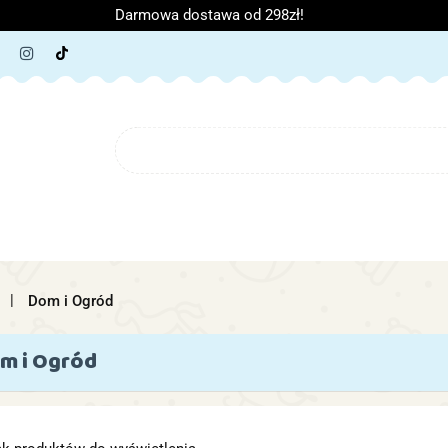
Darmowa dostawa od 298zł!
ORIA DZIECIĘCE
ARTYKUŁY SZKOLNE
O NAS
B
IĘCE
ARTYKUŁY SZKOLNE
O NAS
Dom i Ogród
m i Ogród