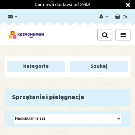
Darmowa dostawa od 298zł!
(
0
)
Zaloguj się
Załóż konto
Dodaj zgłoszenie
Zgody cookies
Kategorie
Szukaj
Sprzątanie i pielęgnacja