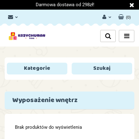
Darmowa dostawa od 298zł!
(
0
)
Zaloguj się
Załóż konto
Dodaj zgłoszenie
Zgody cookies
Kategorie
Szukaj
Wyposażenie wnętrz
Brak produktów do wyświetlenia