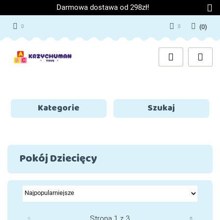
Darmowa dostawa od 298zł!
(
0
)
Zaloguj się
Załóż konto
Dodaj zgłoszenie
Zgody cookies
Kategorie
Szukaj
Pokój Dziecięcy