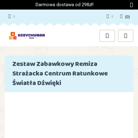
Darmowa dostawa od 298zł!
(
0
)
Zaloguj się
Załóż konto
Dodaj zgłoszenie
Zgody cookies
Zestaw Zabawkowy Remiza
Strażacka Centrum Ratunkowe
Światła Dźwięki