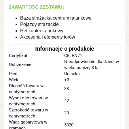
ZAWARTOŚĆ ZESTAWU:
Baza strażacka centrum ratunkowe
Pojazdy strażackie
Helikopter ratunkowy
Akcesoria i elementy torów
Informacje o produkcie
Certyfikat
CE, EN71
Nieodpowiednie dla dzieci w
Ostrzeżenie!
wieku poniżej 3 lat
Płeć
Uniseks
Wiek
+3
Długość towaru w
38
centymetrach
Wysokość towaru w
42
centymetrach
Szerokość towaru w
20
centymetrach
Waga gabarytowa w
5320
gramach