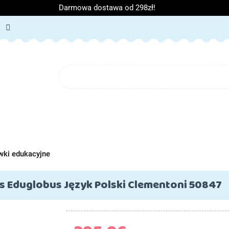
Darmowa dostawa od 298zł!
ORIA DZIECIĘCE
ARTYKUŁY SZKOLNE
O NAS
BL
IĘCE
ARTYKUŁY SZKOLNE
O NAS
wki edukacyjne
s Eduglobus Język Polski Clementoni 50847