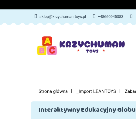
ZABAWKI
AKCES
sklep@krzychuman-toys.pl
+48660945383
ZABAWKI
AKCESORIA DZIEC
Strona główna
_Import LEANTOYS
Zaba
Interaktywny Edukacyjny Globu