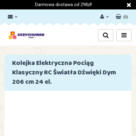
Darmowa dostawa od 298zł!
(
0
)
Zaloguj się
Załóż konto
Dodaj zgłoszenie
Zgody cookies
Kolejka Elektryczna Pociąg
Klasyczny RC Światła Dźwięki Dym
206 cm 24 el.