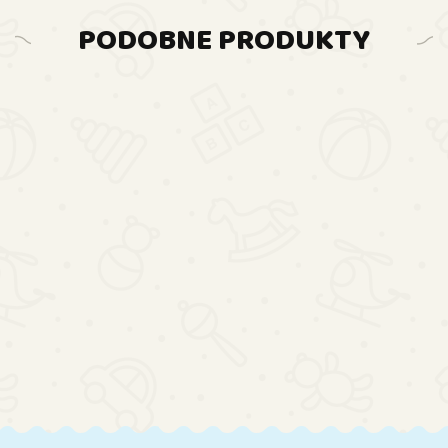
PODOBNE PRODUKTY
DO
KOSZYKA
DO
DO
KOSZYKA
KOSZYKA
Klasyczna
Kolejka
Ogromna
Tor
Pociąg RC
Kolejka Pociąg
156.67
Magnetyczny Z
Dinozaury
Tory Dźwięk
Elektrycznym
148.88
189.98
Światła
Światła Dym
Pociągiem 3D
Dźwięki Dym
R/C 206,5 cm x
Kreatywny
39 el.
153,5 cm
Konstrukcyjny
67 el.