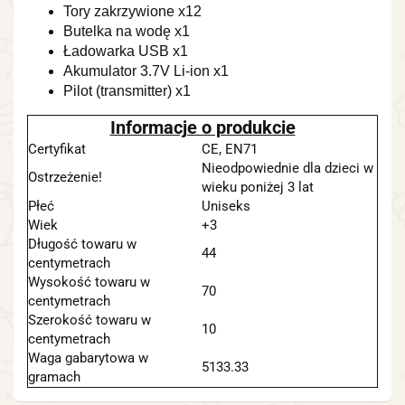
Tory zakrzywione x12
Butelka na wodę x1
Ładowarka USB x1
Akumulator 3.7V Li-ion x1
Pilot (transmitter) x1
Informacje o produkcie
Certyfikat
CE, EN71
Nieodpowiednie dla dzieci w
Ostrzeżenie!
wieku poniżej 3 lat
Płeć
Uniseks
Wiek
+3
Długość towaru w
44
centymetrach
Wysokość towaru w
70
centymetrach
Szerokość towaru w
10
centymetrach
Waga gabarytowa w
5133.33
gramach