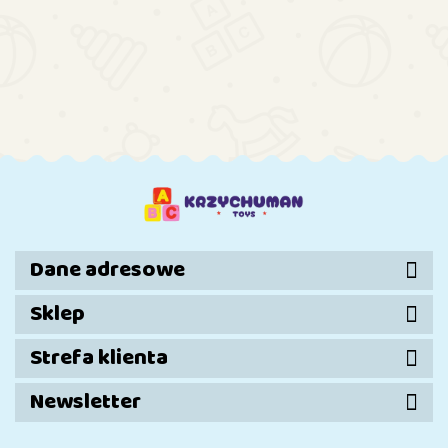
Kolejka
Kolejka
Kolejka
Pociąg
Elektryczna
Tor
148.88
Pociąg
Tory
Pociąg
Magnetycz
167.88
Lokomotywa
Dźwięk
Klasyczny
115.54
Z
Zdalnie
164.99
Światła
RC Światła
Elektryczn
Sterowana
Dym R/C
Dźwięki
Pociągiem 
RC Światła
206,5 cm
Dym 206
Kreatywn
Dźwięki Dym
x 153,5
cm 24 el.
Konstrukcy
22 el.
cm
67 el.
Dane adresowe
Sklep
Strefa klienta
Newsletter