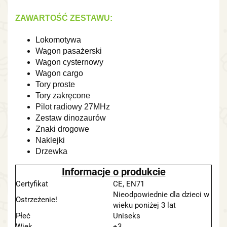
ZAWARTOŚĆ ZESTAWU:
Lokomotywa
Wagon pasażerski
Wagon cysternowy
Wagon cargo
Tory proste
Tory zakręcone
Pilot radiowy 27MHz
Zestaw dinozaurów
Znaki drogowe
Naklejki
Drzewka
Informacje o produkcie
Certyfikat
CE, EN71
Nieodpowiednie dla dzieci w
Ostrzeżenie!
wieku poniżej 3 lat
Płeć
Uniseks
Wiek
+3