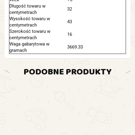
Długość towaru w
32
centymetrach
Wysokość towaru w
43
centymetrach
Szerokość towaru w
16
centymetrach
Waga gabarytowa w
3669.33
gramach
PODOBNE PRODUKTY
DO
KOSZYKA
DO
DO
KOSZYKA
DO
KOSZYKA
KOSZYKA
Ogromna