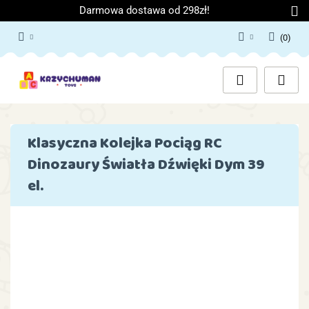
Darmowa dostawa od 298zł!
(
0
)
Zaloguj się
Załóż konto
Dodaj zgłoszenie
Zgody cookies
Klasyczna Kolejka Pociąg RC
Dinozaury Światła Dźwięki Dym 39
el.