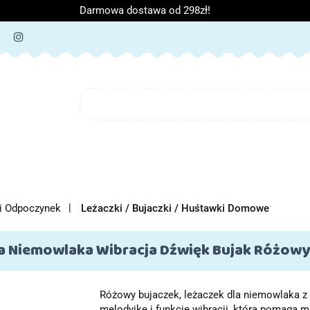
Darmowa dostawa od 298zł!
ORIA DZIECIĘCE
ARTYKUŁY SZKOLNE
O NAS
B
IĘCE
ARTYKUŁY SZKOLNE
O NAS
i Odpoczynek
Leżaczki / Bujaczki / Huśtawki Domowe
la Niemowlaka Wibracja Dźwięk Bujak Różow
Różowy bujaczek, leżaczek dla niemowlaka z
melodyjkę i funkcję wibracji, która pomaga 