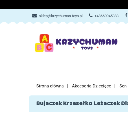
ZABAWKI
AKCES
sklep@krzychuman-toys.pl
+48660945383
ZABAWKI
AKCESORIA DZIEC
Strona główna
Akcesoria Dziecięce
Sen 
Bujaczek Krzesełko Leżaczek D