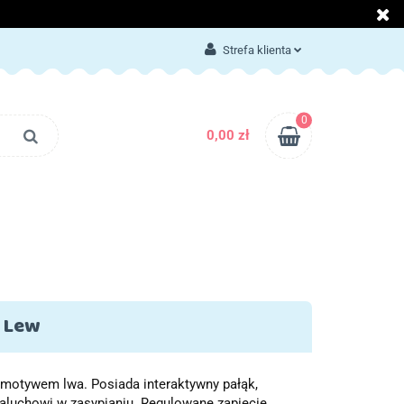
LOG
KONTAKT
Strefa klienta
Zaloguj się
Załóż konto
0
0,00 zł
Dodaj zgłoszenie
Zgody cookies
BLOG
KONTAKT
y Lew
 motywem lwa. Posiada interaktywny pałąk,
maluchowi w zasypianiu. Regulowane zapięcie