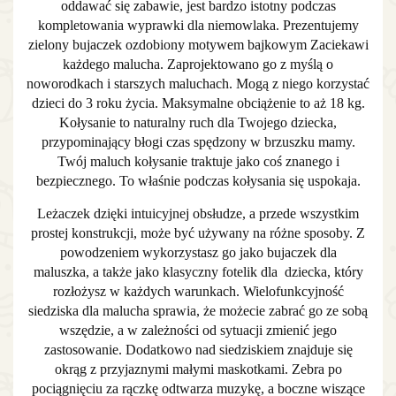
oddawać się zabawie, jest bardzo istotny podczas
kompletowania wyprawki dla niemowlaka. Prezentujemy
zielony
bujaczek
ozdobiony motywem bajkowym Zaciekawi
każdego malucha. Zaprojektowano go z myślą o
noworodkach i starszych maluchach. Mogą z niego korzystać
dzieci do 3 roku życia. Maksymalne obciążenie to aż 18 kg.
Kołysanie to naturalny ruch dla Twojego dziecka,
przypominający błogi czas spędzony w brzuszku mamy.
Twój maluch kołysanie traktuje jako coś znanego i
bezpiecznego. To właśnie podczas kołysania się uspokaja.
Leżaczek dzięki intuicyjnej obsłudze, a przede wszystkim
prostej konstrukcji, może być używany na różne sposoby. Z
powodzeniem wykorzystasz go jako
bujaczek
dla
maluszka, a także jako klasyczny fotelik dla dziecka, który
rozłożysz w każdych warunkach. Wielofunkcyjność
siedziska dla malucha sprawia, że możecie zabrać go ze sobą
wszędzie, a w zależności od sytuacji zmienić jego
zastosowanie. Dodatkowo nad siedziskiem znajduje się
okrąg z przyjaznymi małymi maskotkami. Zebra po
pociągnięciu za rączkę odtwarza muzykę, a boczne wiszące