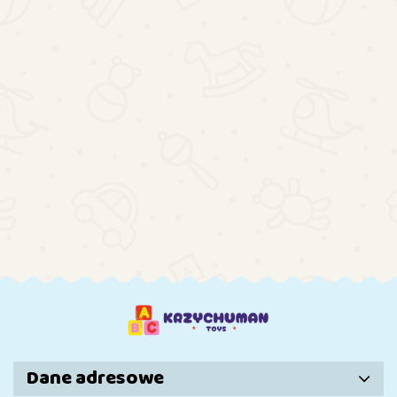
DO
KOSZYKA
DO
DO
KOSZYKA
KOSZYKA
Bujaczek
Leżak Dla
Kołyska
Wielofunkcyjne
Maluszka +
Bujaczek
206.35
Łóżeczko
Pałąk Ze
Fotelik
212.23
Bujaczek 2w1
Zwierzakami
Krzesełko 2w1
252.44
Mata Dziecięca
Niebieski
Dźwięki
Tygrysa
Wibracje
Dźwięki
Różowa
Wibracja
Dane adresowe