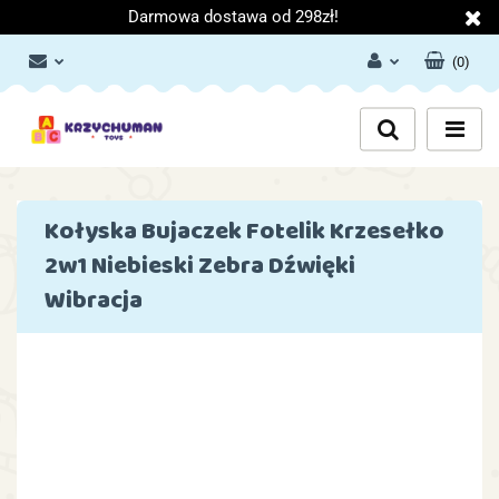
Darmowa dostawa od 298zł!
(
0
)
Zaloguj się
Załóż konto
Dodaj zgłoszenie
Zgody cookies
Kołyska Bujaczek Fotelik Krzesełko
2w1 Niebieski Zebra Dźwięki
Wibracja