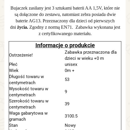
Bujaczek zasilany jest 3 sztukami baterii AA 1,
5V
, które nie
są dołączone do zestawu, natomiast zebra posiada dwie
baterie AG13. Przeznaczony dla dzieci od pierwszych
dni
życia.
Zgodny z normą EN71. Zabawka wykonana jest
z certyfikowanego materiału.
Informacje o produkcie
Zabawka przeznaczona dla
Ostrzeżenie!
dzieci w wieku +0 m
Płeć
unisex
Wiek
0m +
Długość towaru w
53
centymetrach
Wysokość towaru w
9
centymetrach
Szerokość towaru w
39
centymetrach
Waga gabarytowa w
3100.5
gramach
Stan
Nowy