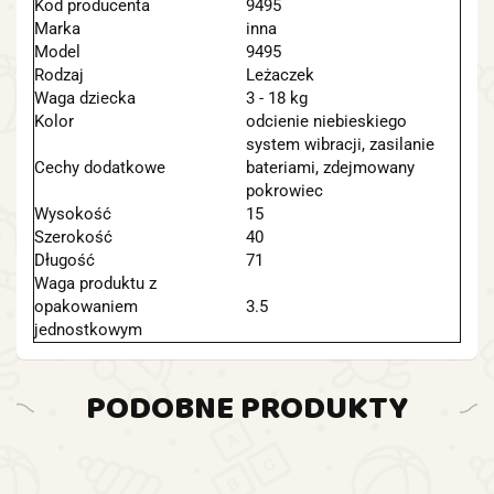
Kod producenta
9495
Marka
inna
Model
9495
Rodzaj
Leżaczek
Waga dziecka
3 - 18 kg
Kolor
odcienie niebieskiego
system wibracji, zasilanie
Cechy dodatkowe
bateriami, zdejmowany
pokrowiec
Wysokość
15
Szerokość
40
Długość
71
Waga produktu z
opakowaniem
3.5
jednostkowym
PODOBNE PRODUKTY