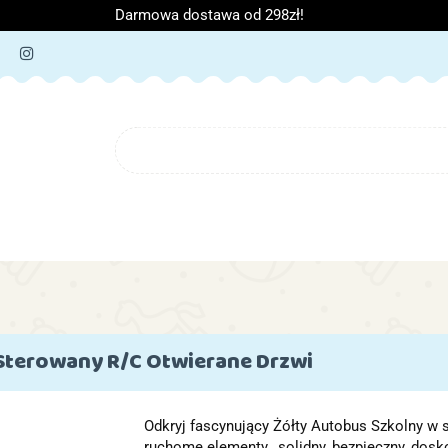
Darmowa dostawa od 298zł!
ORIA DZIECIĘCE
ARTYKUŁY SZKOLNE
O NAS
B
IĘCE
ARTYKUŁY SZKOLNE
O NAS
 Sterowany R/C Otwierane Drzwi
Odkryj fascynujący Żółty Autobus Szkolny w 
ruchome elementy,. solidny, bezpieczny, dos