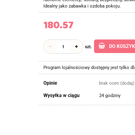
Idealny jako zabawka i ozdoba pokoju.
180.57
DO KOSZY
szt.
Program lojalnościowy dostępny jest tylko d
Opinie
brak ocen
(dodaj)
Wysyłka w ciągu
24 godziny