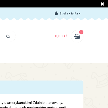
LOG
KONTAKT
Strefa klienta
Zaloguj się
Załóż konto
0
0,00 zł
Dodaj zgłoszenie
Zgody cookies
BLOG
KONTAKT
stylu amerykańskim! Zdalnie sterowany,
konały dla małych pasjonatów motoryzacji.