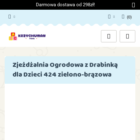
Darmowa dostawa od 298zł!
(
0
)
Zaloguj się
Załóż konto
Dodaj zgłoszenie
Zgody cookies
Zjeżdżalnia Ogrodowa z Drabinką
dla Dzieci 424 zielono-brązowa