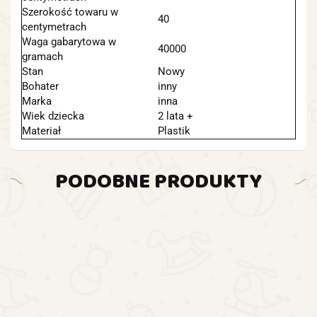
Szerokość towaru w
40
centymetrach
Waga gabarytowa w
40000
gramach
Stan
Nowy
Bohater
inny
Marka
inna
Wiek dziecka
2 lata +
Materiał
Plastik
PODOBNE PRODUKTY
DO
DO
DO
DO
KOSZYKA
KOSZYKA
KOSZYKA
KOSZYKA