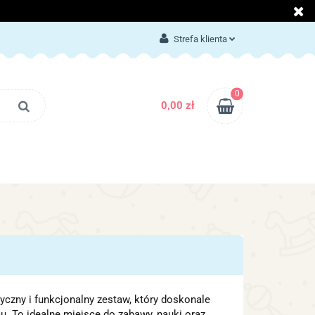
LOG
KONTAKT
Strefa klienta
Zaloguj się
Załóż konto
0
0,00 zł
Dodaj zgłoszenie
Zgody cookies
BLOG
KONTAKT
tyczny i funkcjonalny zestaw, który doskonale
u. To idealne miejsce do zabawy, nauki oraz