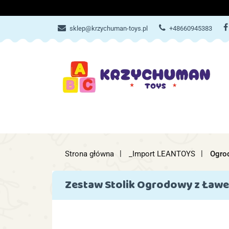
ZABAWKI
AKCES
sklep@krzychuman-toys.pl
+48660945383
ZABAWKI
AKCESORIA DZIEC
Strona główna
_Import LEANTOYS
Ogro
Zestaw Stolik Ogrodowy z Ławe