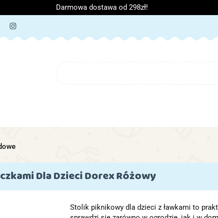
Darmowa dostawa od 298zł!
ORIA DZIECIĘCE
ARTYKUŁY SZKOLNE
O NAS
B
IĘCE
ARTYKUŁY SZKOLNE
O NAS
dowe
czkami Dla Dzieci Dorex Różowy
Stolik piknikowy dla dzieci z ławkami to prak
sprawdzi się zarówno w ogrodzie, jak i w dom