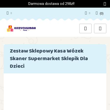
Darmowa dostawa od 298zł!
(
0
)
Zaloguj się
Załóż konto
Dodaj zgłoszenie
Zgody cookies
Zestaw Sklepowy Kasa Wózek
Skaner Supermarket Sklepik Dla
Dzieci