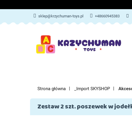
ZABAWKI
AKCES
sklep@krzychuman-toys.pl
+48660945383
ZABAWKI
AKCESORIA DZIEC
Strona główna
_Import SKYSHOP
Akceso
Zestaw 2 szt. poszewek w jodełk