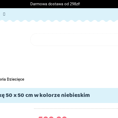
Darmowa dostawa od 298zł!
ORIA DZIECIĘCE
ARTYKUŁY SZKOLNE
O NAS
BL
IĘCE
ARTYKUŁY SZKOLNE
O NAS
ria Dziecięce
ę 50 x 50 cm w kolorze niebieskim