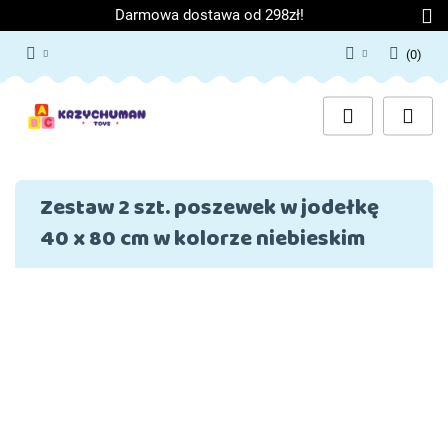
Darmowa dostawa od 298zł!
(
0
)
Zaloguj się
Załóż konto
Dodaj zgłoszenie
Zgody cookies
Zestaw 2 szt. poszewek w jodełkę
40 x 80 cm w kolorze niebieskim