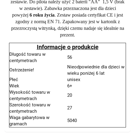
zestawie. Do pilota należy użyć 2 baterii "AA" 1,5 V (brak
w zestawie). Zabawka przeznaczona jest dla dzieci
powyżej
6 roku życia
. Zestaw posiada certyfikat CE i jest
zgodny z normą EN 71. Zapakowany jest w kartonik z
przezroczystą witrynką, dzięki czemu nadaje się idealnie na
prezent.
Informacje o produkcie
Długość towaru w
56
centymetrach
Nieodpowiednie dla dzieci w
Ostrzeżenie!
wieku poniżej 6 lat
Płeć
unisex
Wiek
6+
Wysokość towaru w
20
centymetrach
Szerokość towaru w
27
centymetrach
Waga gabarytowa w
5040
gramach