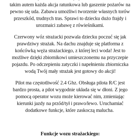
takim autem każda akcja ratunkowa lub gaszenie pożarów na
pewno się uda. Zabawa umożliwi tworzenie własnych torów
przeszkód, trudnych tras. Sprawi to dziecku dużo frajdy i
urozmaici zabawę z rówieśnikami.
Czerwony wóz strażacki pozwala dziecku poczuć się jak
prawdziwy strażak. Na dachu znajduje się platforma z
końcówką węża strażackiego, z której leci woda! Jest to
możliwe dzięki zbiornikowi umieszczonemu na przyczepie
pojazdu. Po odczepieniu zatyczki i napełnieniu zbiorniczka
wodą Twój mały strażak jest gotowy do akcji!
Pilot ma częstotliwość 2.4 Ghz. Obsługa pilota R/C jest
bardzo prosta, a pilot wygodnie układa się w dłoni. Z jego
pomocą operator wozu może kierować nim, zmieniając
kierunki jazdy na przód/tył i prawo/lewo. Uruchamiać
dodatkowe funkcje, które zaskoczą malucha.
Funkcje wozu strażackiego: