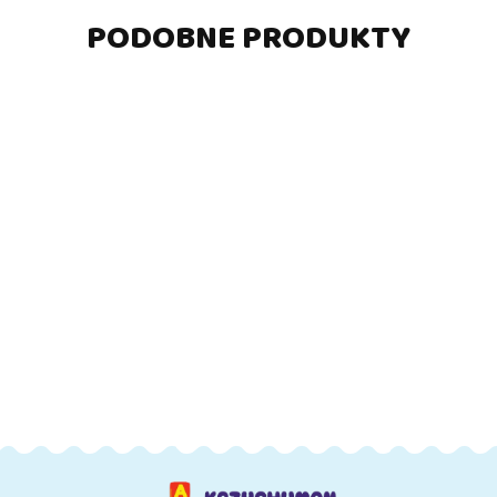
PODOBNE PRODUKTY
DO
DO
DO
DO
KOSZYKA
KOSZYKA
KOSZYKA
KOSZYKA
Auto
Auto
Auto
Auto Ferrari
Ferrari
Porsche
Porsche
Purosangue
California
911
911
170.69
158.53
158.53
Samochód
Samochód
Carrera S
Carrera S
200.19
Zdalnie
Zdalnie
Samochód
Samochód
Sterowany
Sterowany
Zdalnie
Zdalnie
RC Rastar
RC
Sterowane
Sterowane
Czerwone
Czerwony
RC Rastar
RC Rastar
1:14
1:24
Białe 1:12
Czarny
1:12