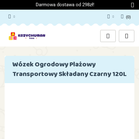
Darmowa dostawa od 298zł!
(
0
)
Zaloguj się
Załóż konto
Dodaj zgłoszenie
Zgody cookies
Wózek Ogrodowy Plażowy
Transportowy Składany Czarny 120L