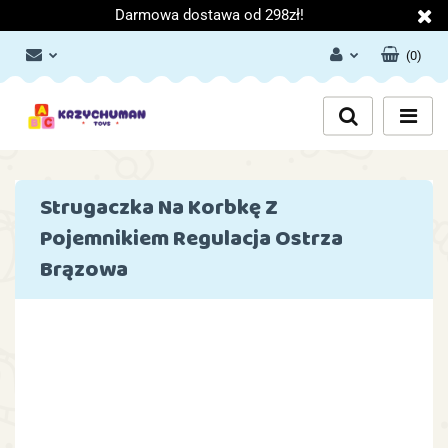
Darmowa dostawa od 298zł!
(
0
)
Zaloguj się
Załóż konto
Dodaj zgłoszenie
Zgody cookies
Strugaczka Na Korbkę Z
Pojemnikiem Regulacja Ostrza
Brązowa