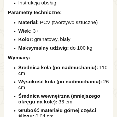
Instrukcja obsługi
Parametry techniczne:
Materiał:
PCV (tworzywo sztuczne)
Wiek:
3+
Kolor:
granatowy, biały
Maksymalny udźwig:
do 100 kg
Wymiary:
Średnica koła (po nadmuchaniu):
110
cm
Wysokość koła (po nadmuchaniu):
26
cm
Średnica wewnętrzna (mniejszego
okręgu na kole):
36 cm
Grubość materiału górnej części
ślizgu:
0,04 cm