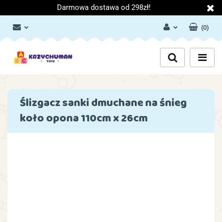
Darmowa dostawa od 298zł!
(
0
)
Zaloguj się
Załóż konto
Dodaj zgłoszenie
Zgody cookies
Ślizgacz sanki dmuchane na śnieg
koło opona 110cm x 26cm