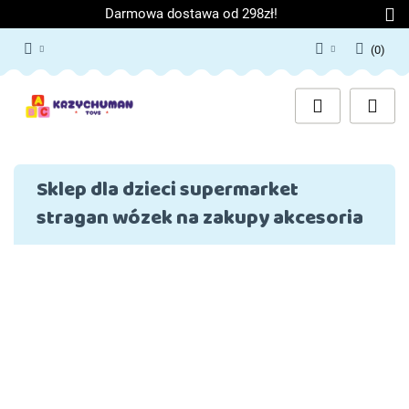
Darmowa dostawa od 298zł!
(
0
)
Zaloguj się
Załóż konto
Dodaj zgłoszenie
Zgody cookies
Sklep dla dzieci supermarket
stragan wózek na zakupy akcesoria