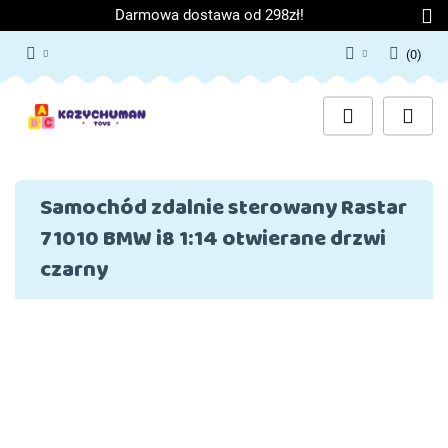
Darmowa dostawa od 298zł!
(
0
)
Zaloguj się
Załóż konto
Dodaj zgłoszenie
Zgody cookies
Samochód zdalnie sterowany Rastar
71010 BMW i8 1:14 otwierane drzwi
czarny