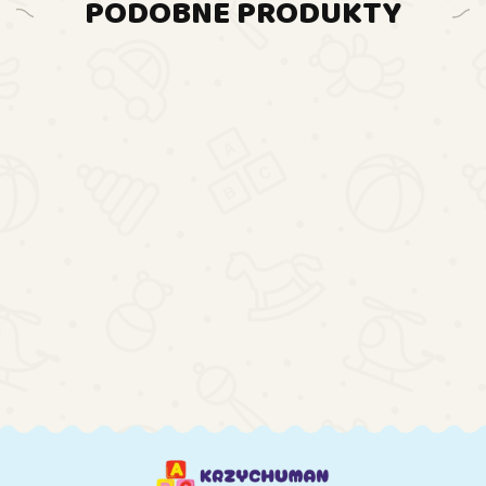
PODOBNE PRODUKTY
DO
DO
DO
KOSZYKA
KOSZYKA
KOSZYKA
Silnik
Warsztat Silnik
Warsztat Silnik
Ciężarówka Do
Auto Do
Ciężarówka Do
Rozkręcania
Rozkręcania
Rozkręcania
139.13
196.70
181.95
Zestaw
Zestaw
Zestaw
Majsterkowicza
Majsterkowicza
Majsterkowicza
Czerwony
Pomarańczowy
Niebieska
Warsztat