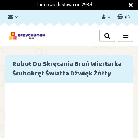
Darmowa dostawa od 298zł!
(
0
)
Zaloguj się
Załóż konto
Dodaj zgłoszenie
Zgody cookies
Robot Do Skręcania Broń Wiertarka
Śrubokręt Światła Dźwięk Żółty