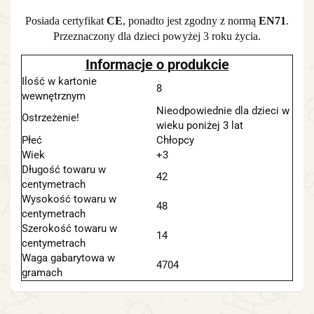
Posiada certyfikat
CE
, ponadto jest zgodny z normą
EN71
.
Przeznaczony dla dzieci powyżej 3 roku życia.
Informacje o produkcie
Ilość w kartonie
8
wewnętrznym
Nieodpowiednie dla dzieci w
Ostrzeżenie!
wieku poniżej 3 lat
Płeć
Chłopcy
Wiek
+3
Długość towaru w
42
centymetrach
Wysokość towaru w
48
centymetrach
Szerokość towaru w
14
centymetrach
Waga gabarytowa w
4704
gramach