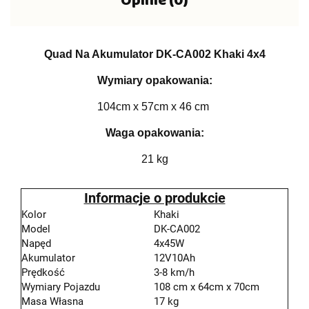
Opinie (0)
Quad Na Akumulator DK-CA002 Khaki 4x4
Wymiary opakowania:
104cm x 57cm x 46 cm
Waga opakowania:
21 kg
Informacje o produkcie
Kolor
Khaki
Model
DK-CA002
Napęd
4x45W
Akumulator
12V10Ah
Prędkość
3-8 km/h
Wymiary Pojazdu
108 cm x 64cm x 70cm
Masa Własna
17 kg