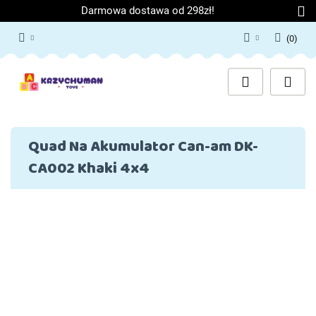
Darmowa dostawa od 298zł!
(
0
)
Zaloguj się
Załóż konto
Dodaj zgłoszenie
Zgody cookies
Quad Na Akumulator Can-am DK-
CA002 Khaki 4x4