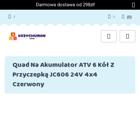
Darmowa dostawa od 298zł!
(
0
)
Zaloguj się
Załóż konto
Dodaj zgłoszenie
Zgody cookies
Quad Na Akumulator ATV 6 Kół Z
Przyczepką JC606 24V 4x4
Czerwony