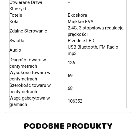
Otwierane Drzwi
+
Kluczyki
-
Fotele
Ekoskóra
Koła
Miękkie EVA
2.4G, 3-stopniowa regulacja
Zdalne Sterowanie
prędkości
Światła
Przednie LED
USB Bluetooth, FM Radio
Audio
mp3
Długość towaru w
136
centymetrach
Wysokość towaru w
69
centymetrach
Szerokość towaru w
68
centymetrach
Waga gabarytowa w
106352
gramach
PODOBNE PRODUKTY