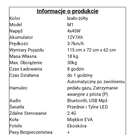
Informacje o produkcie
Kolor
biało-żółty
Model
M1
Napęd
4x45W
Akumulator
12V7Ah
Prędkość
3-7km/h
Wymiary Pojazdu
115 cm x 72 cm x 62 cm
Masa Własna
18 kg
Max. Obciążenie
30kg
Czas Ładowania
8 godzin
Czas Działania
do 1 godziny
Automatyczny po zwolnieniu
Hamulec
pedału gazu, Zatrzymanie
awaryjne z pilota (P)
Audio
Bluetooth, USB Mp3
Światła
Przednie i Tylne LED
Zdalne Sterowanie
2.4G
Koła
Miękkie EVA
Fotele
Ekoskóra
Pasy Bezpieczeństwa
+