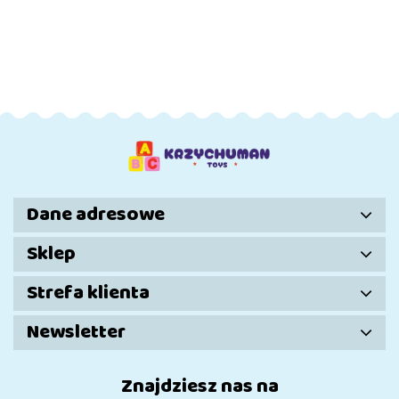
Akumulator
Akumulator
Akumulator
Akumulat
Audi E-
Audi R8 Lift
Audi R8 Lift
Audi R8 Li
928.72
667.01
667.00
667.01
Tron Białe
A300 Białe
A300
A300
QLS-6688
Czerwone
Niebieski
Światła
LED MP3
Dane adresowe
Sklep
Strefa klienta
Newsletter
Znajdziesz nas na