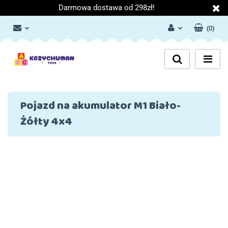
Darmowa dostawa od 298zł!
(
0
)
Zaloguj się
Załóż konto
Dodaj zgłoszenie
Zgody cookies
Pojazd na akumulator M1 Biało-
Żółty 4x4