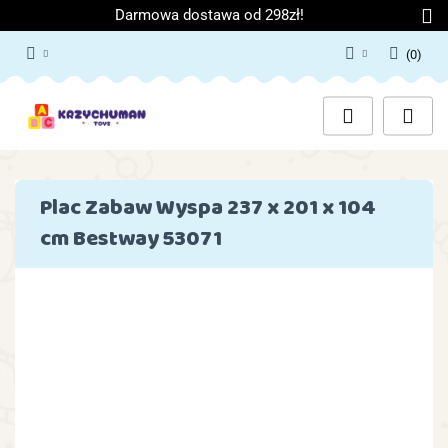
Darmowa dostawa od 298zł!
(
0
)
Zaloguj się
Załóż konto
Dodaj zgłoszenie
Zgody cookies
Plac Zabaw Wyspa 237 x 201 x 104
cm Bestway 53071