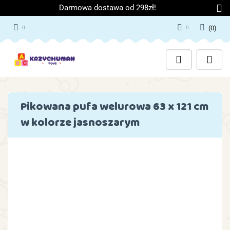
Darmowa dostawa od 298zł!
(
0
)
Zaloguj się
Załóż konto
Dodaj zgłoszenie
Zgody cookies
Pikowana pufa welurowa 63 x 121 cm
w kolorze jasnoszarym