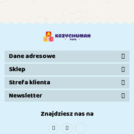
nogami
nogami
nogami
nogami
n
Dane adresowe
Sklep
Strefa klienta
Newsletter
Znajdziesz nas na