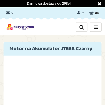
Darmowa dostawa od 298zł!
(
0
)
Zaloguj się
Załóż konto
Dodaj zgłoszenie
Zgody cookies
Motor na Akumulator JT568 Czarny