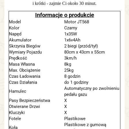
i krótki - zajmie Ci około 30 minut.
Informacje o produkcie
Model
Motor JT568
Kolor
Czarny
Napęd
1x35W
Akumulator
1x6v4Ah
Skrzynia Biegów
2 biegi (przód/tył)
Wymiary Pojazdu
80cm x 43cm x 55cm
Prędkość
3km/h
Masa Własna
8kg
Max. Obciążenie
25kg
Czas Ładowania
8 godzin
Czas Działania
do 1 godziny
Automatyczny po zwolnieniu
Hamulec
pedału gazu
Pasy Bezpieczeństwa
X
Otwierane Drzwi
X
Kluczyki
X
Fotele
Plastikowe
Plastikowe z gumową
Koła