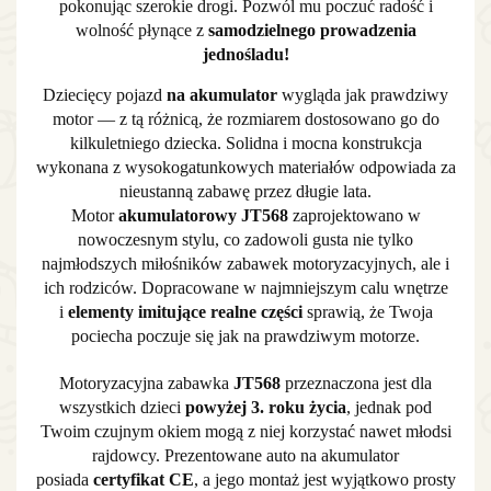
pokonując szerokie drogi. Pozwól mu poczuć radość i
wolność płynące z
samodzielnego prowadzenia
jednośladu!
Dziecięcy pojazd
na akumulator
wygląda jak prawdziwy
motor — z tą różnicą, że rozmiarem dostosowano go do
kilkuletniego dziecka. Solidna i mocna konstrukcja
wykonana z wysokogatunkowych materiałów odpowiada za
nieustanną zabawę przez długie lata.
Motor
akumulatorowy
JT568
zaprojektowano w
nowoczesnym stylu, co zadowoli gusta nie tylko
najmłodszych miłośników zabawek motoryzacyjnych, ale i
ich rodziców. Dopracowane w najmniejszym calu wnętrze
i
elementy imitujące realne części
sprawią, że Twoja
pociecha poczuje się jak na prawdziwym motorze.
Motoryzacyjna zabawka
JT568
przeznaczona jest dla
wszystkich dzieci
powyżej 3. roku życia
, jednak pod
Twoim czujnym okiem mogą z niej korzystać nawet młodsi
rajdowcy. Prezentowane auto na akumulator
posiada
certyfikat CE
, a jego montaż jest wyjątkowo prosty