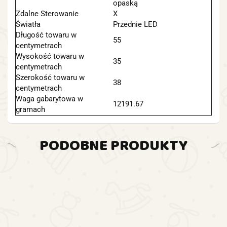
opaską
Zdalne Sterowanie
X
Światła
Przednie LED
Długość towaru w
55
centymetrach
Wysokość towaru w
35
centymetrach
Szerokość towaru w
38
centymetrach
Waga gabarytowa w
12191.67
gramach
PODOBNE PRODUKTY
DO
DO
DO
DO