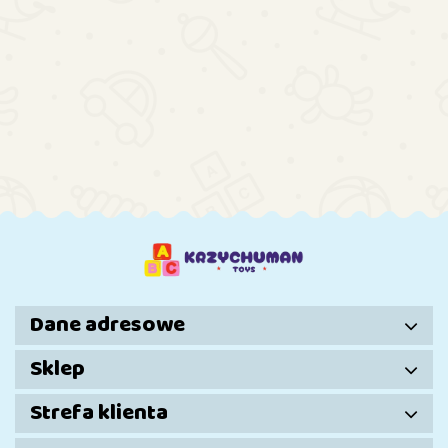
KOSZYKA
KOSZYKA
KOSZYKA
KOSZYKA
Motor na
Motor n
Auto Na
Gokart
akumulator
akumulat
Akumulator
Czerwony
BMW
BMW
WMT-666
274.44
274.44
A-15
321.17
432.45
S1000RR
S1000R
Niebieskie
Pompowane
Trójkołowy
Trójkoło
Koła
Czerwony
Niebiesk
Dane adresowe
Sklep
Strefa klienta