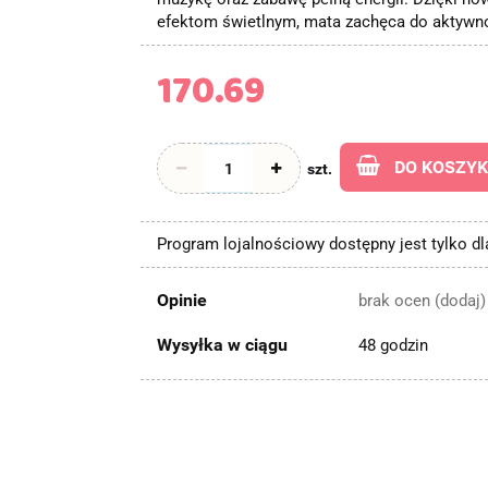
efektom świetlnym, mata zachęca do aktywnoś
170.69
DO KOSZY
szt.
Program lojalnościowy dostępny jest tylko d
Opinie
brak ocen
(dodaj)
Wysyłka w ciągu
48 godzin