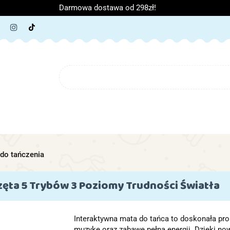
Darmowa dostawa od 298zł!
ORIA DZIECIĘCE
ARTYKUŁY SZKOLNE
O NAS
B
IĘCE
ARTYKUŁY SZKOLNE
O NAS
do tańczenia
ęta 5 Trybów 3 Poziomy Trudności Światła
Interaktywna mata do tańca to doskonała propo
muzykę oraz zabawę pełną energii. Dzięki n