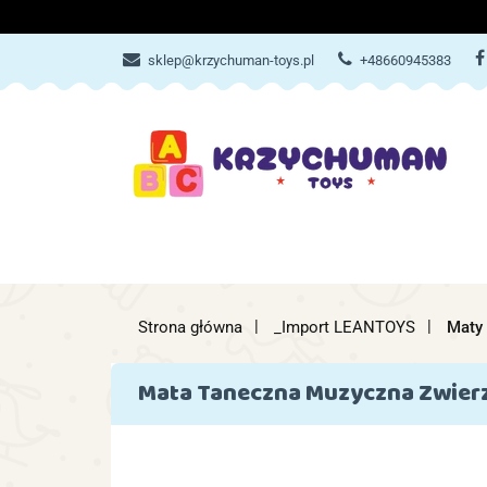
ZABAWKI
AKCES
sklep@krzychuman-toys.pl
+48660945383
ZABAWKI
AKCESORIA DZIEC
Strona główna
_Import LEANTOYS
Maty 
Mata Taneczna Muzyczna Zwierz