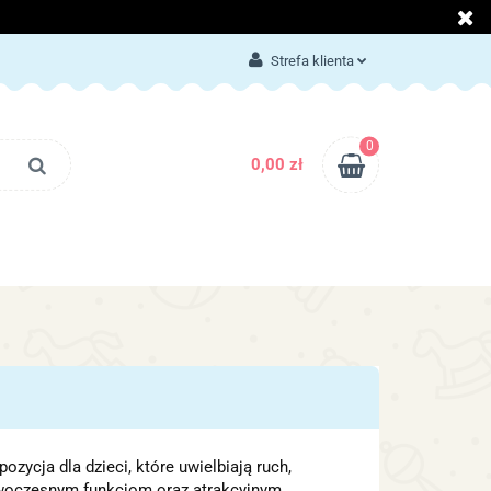
LOG
KONTAKT
Strefa klienta
Zaloguj się
Załóż konto
0
0,00 zł
Dodaj zgłoszenie
Zgody cookies
BLOG
KONTAKT
zycja dla dzieci, które uwielbiają ruch,
owoczesnym funkcjom oraz atrakcyjnym