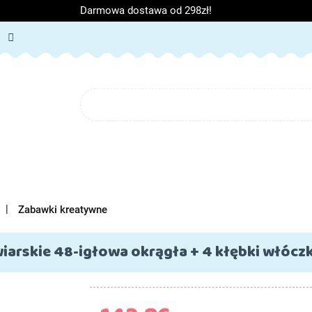
Darmowa dostawa od 298zł!
ORIA DZIECIĘCE
ARTYKUŁY SZKOLNE
O NAS
BL
IĘCE
ARTYKUŁY SZKOLNE
O NAS
Zabawki kreatywne
iarskie 48-igłowa okrągła + 4 kłębki włóczk