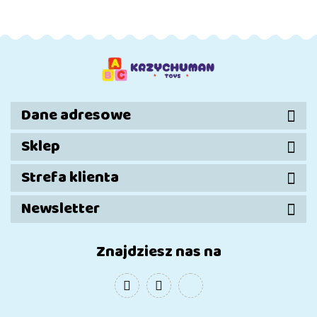
Wrangler
Sterowane RC
1853 el.
Żółty 746 el.
4x4 Off Road
409 el.
Dane adresowe
Sklep
Strefa klienta
Newsletter
Znajdziesz nas na