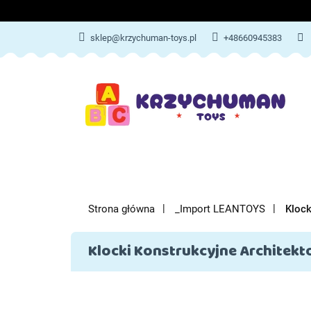
ZABAWKI
AKCES
sklep@krzychuman-toys.pl
+48660945383
ZABAWKI
AKCESORIA DZIEC
Strona główna
_Import LEANTOYS
Klock
Klocki Konstrukcyjne Architekt