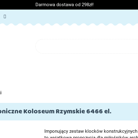
Darmowa dostawa od 298zł!
ORIA DZIECIĘCE
ARTYKUŁY SZKOLNE
O NAS
BL
IĘCE
ARTYKUŁY SZKOLNE
O NAS
i
oniczne Koloseum Rzymskie 6466 el.
Imponujący zestaw klocków konstrukcyjnych
to wyjątkowa propozycja dla miłośników arch