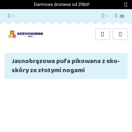
Darmowa dostawa od 298zł!
(
0
)
Zaloguj się
Załóż konto
Dodaj zgłoszenie
Zgody cookies
Jasnobrązowa pufa pikowana z eko-
skóry ze złotymi nogami