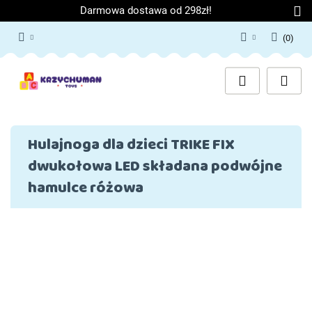
Darmowa dostawa od 298zł!
(
0
)
Zaloguj się
Załóż konto
Dodaj zgłoszenie
Zgody cookies
Hulajnoga dla dzieci TRIKE FIX
dwukołowa LED składana podwójne
hamulce różowa