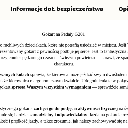
Informacje dot. bezpieczeństwa
Opi
Gokart na Pedały G201
 ruchliwych dzieciakach, które nie potrafią usiedzieć w miejscu. Jeśl
zentowany gokart z pewnością podbije jej serce. Jest to fantastyczna 
ą przyjemnie spędzonego czasu na świeżym powietrzu — sprawi, że spac
charakteru.
owanych kołach
sprawia, że kierowca może jeździć swym dwuśladem 
akże kierownica o ergonomicznym kształcie. Udogodnienia te w połąc
gokart
sprosta Waszym wszystkim wymaganiom
— sprawdźcie sami
stycznego gokarta
zachęci go do podjęcia aktywności fizycznej
na św
nie się bardziej
samodzielny i odpowiedzialny
. Jazda na gokarcie r
ość i prędkość jazdy, a także zrozumie, jak należy zachowywać się n