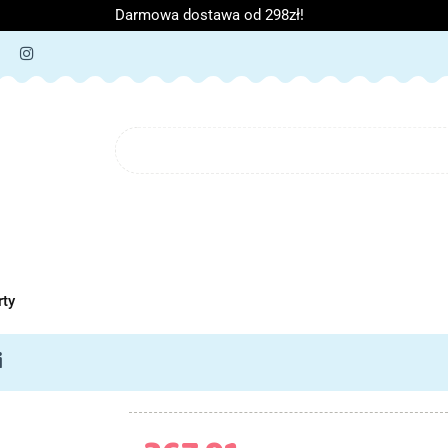
Darmowa dostawa od 298zł!
ORIA DZIECIĘCE
ARTYKUŁY SZKOLNE
O NAS
B
IĘCE
ARTYKUŁY SZKOLNE
O NAS
rty
i