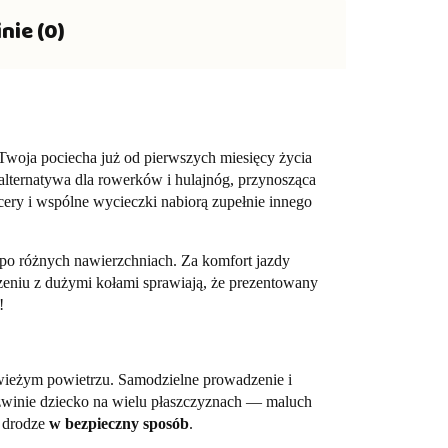
nie (0)
i Twoja pociecha już od pierwszych miesięcy życia
alternatywa dla rowerków i hulajnóg, przynosząca
ery i wspólne wycieczki nabiorą zupełnie innego
po różnych nawierzchniach. Za komfort jazdy
zeniu z dużymi kołami sprawiają, że prezentowany
!
ieżym powietrzu. Samodzielne prowadzenie i
ozwinie dziecko na wielu płaszczyznach — maluch
a drodze
w bezpieczny sposób
.