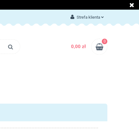
LOG
KONTAKT
Strefa klienta
Zaloguj się
Załóż konto
0
0,00 zł
Dodaj zgłoszenie
Zgody cookies
BLOG
KONTAKT