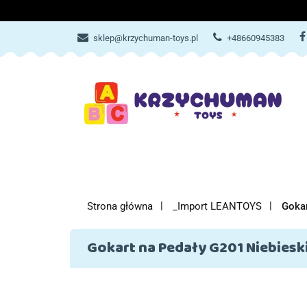
ZABAWKI
AKCES
sklep@krzychuman-toys.pl
+48660945383
ZABAWKI
AKCESORIA DZIEC
Strona główna
_Import LEANTOYS
Goka
Gokart na Pedały G201 Niebiesk