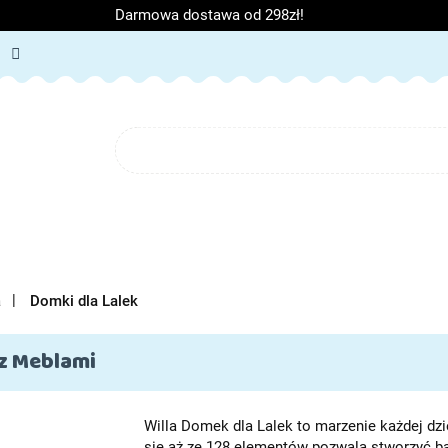
Darmowa dostawa od 298zł!
ORIA DZIECIĘCE
ARTYKUŁY SZKOLNE
O NAS
BL
IĘCE
ARTYKUŁY SZKOLNE
O NAS
a
Domki dla Lalek
z Meblami
Willa Domek dla Lalek to marzenie każdej dz
się aż ze 128 elementów pozwala stworzyć baj