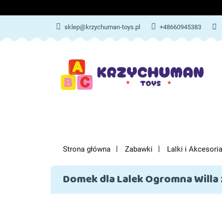
ZABAWKI
AKCES
sklep@krzychuman-toys.pl
+48660945383
ZABAWKI
AKCESORIA DZIEC
Strona główna
Zabawki
Lalki i Akcesori
Domek dla Lalek Ogromna Willa 