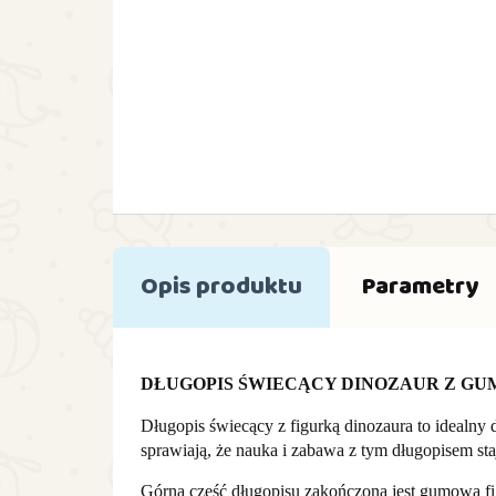
Opis produktu
Parametry
DŁUGOPIS ŚWIECĄCY DINOZAUR Z GU
Długopis świecący z figurką dinozaura to idealny 
sprawiają, że nauka i zabawa z tym długopisem staj
Górna część długopisu zakończona jest gumową figu