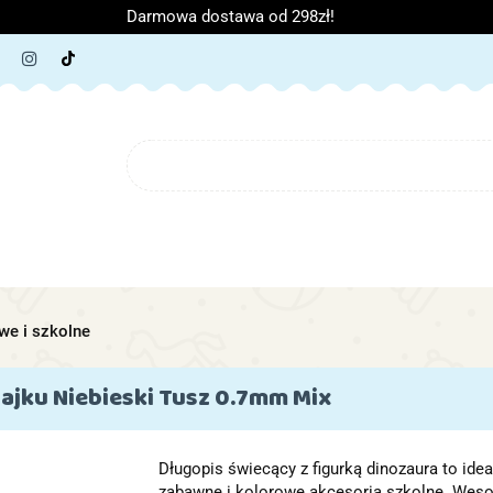
Darmowa dostawa od 298zł!
ORIA DZIECIĘCE
ARTYKUŁY SZKOLNE
O NAS
B
IĘCE
ARTYKUŁY SZKOLNE
O NAS
we i szkolne
ajku Niebieski Tusz 0.7mm Mix
Długopis świecący z figurką dinozaura to ideal
zabawne i kolorowe akcesoria szkolne. Wesoł