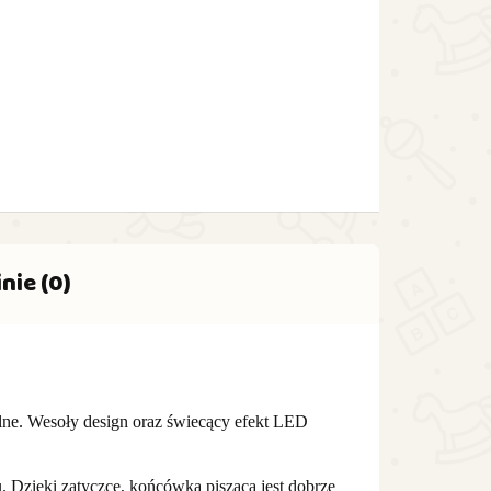
nie (0)
kolne. Wesoły design oraz świecący efekt LED
. Dzięki zatyczce, końcówka pisząca jest dobrze