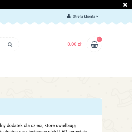
LOG
KONTAKT
Strefa klienta
Zaloguj się
Załóż konto
0
0,00 zł
Dodaj zgłoszenie
Zgody cookies
BLOG
KONTAKT
ny dodatek dla dzieci, które uwielbiają
y design oraz świecący efekt LED sprawiają,