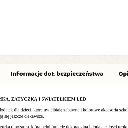
Informacje dot. bezpieczeństwa
Opi
MKĄ, ZATYCZKĄ I ŚWIATEŁKIEM LED
dodatek dla dzieci, które uwielbiają zabawne i kolorowe akcesoria sz
ą się jeszcze ciekawsze.
rką dinozaura, która pełni funkcję dekoracyjną i dodaje całości uroku