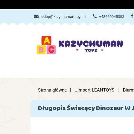
ZABAWKI
AKCES
sklep@krzychuman-toys.pl
+48660945383
ZABAWKI
AKCESORIA DZIEC
Strona główna
_Import LEANTOYS
Biuro
Długopis Świecący Dinozaur W J