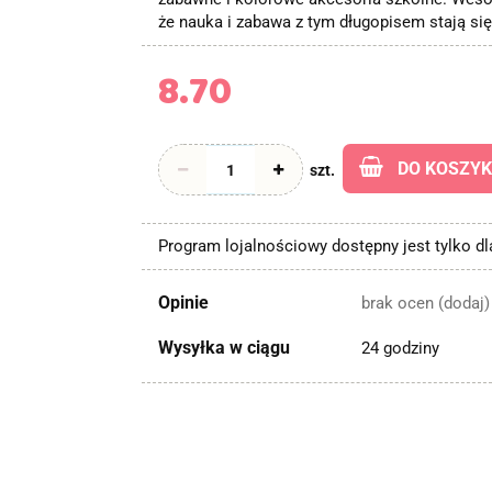
że nauka i zabawa z tym długopisem stają si
8.70
DO KOSZY
szt.
Program lojalnościowy dostępny jest tylko d
Opinie
brak ocen
(dodaj)
Wysyłka w ciągu
24 godziny